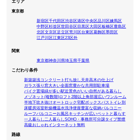
エリア
東京都
新宿区
千代田区
渋谷区
港区
中央区
品川区
練馬区
中野区
杉並区
世田谷区
目黒区
大田区
板橋区
豊島区
北区
文京区
足立区
荒川区
台東区
葛飾区
墨田区
江戸川区
江東区
23区外
関東
東京都
神奈川県
埼玉県
千葉県
こだわり条件
新築
築浅
コンクリート打ち放し
天井高
木の仕上げ
ガラス張り
窓大きい
全面窓
豊かな共用部
駐車場
バイク置場
緑が多い
駅近
景色がいい
自然がある暮らし
メゾネット(複数階)
ロフト
2階以上
角部屋
広いワンルーム
半地下
吹き抜け
オートロック
宅配ボックス
バストイレ別
床暖房
浴室乾燥機
温水洗浄便座
豊富な収納
バルコニー
ルーフバルコニー
お風呂
キッチンが広い
ペットと暮らす
一人暮らし
二人暮らし
SOHO・事務所可
分譲タイプ
禁煙
高級
おしゃれ
インターネット無料
路線