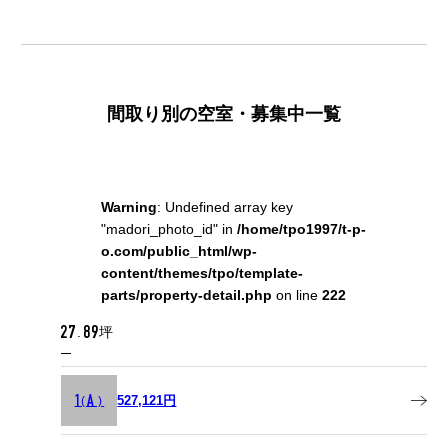
間取り別の空室・募集中一覧
Warning
: Undefined array key
"madori_photo_id" in
/home/tpo1997/t-p-
o.com/public_html/wp-
content/themes/tpo/template-
parts/property-detail.php
on line
222
27.89坪
527,121円
1(A)