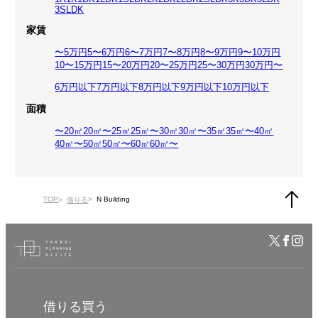
3SLDK
家賃
〜5万円
5〜6万円
6〜7万円
7〜8万円
8〜9万円
9〜10万円
10〜15万円
15〜20万円
20〜25万円
25〜30万円
30万円〜
6万円以下
7万円以下
8万円以下
9万円以下
10万円以下
面積
〜20㎡
20㎡〜25㎡
25㎡〜30㎡
30㎡〜35㎡
35㎡〜40㎡
40㎡〜50㎡
50㎡〜60㎡
60㎡〜
TOP
N Building
借りる
借りる
買う