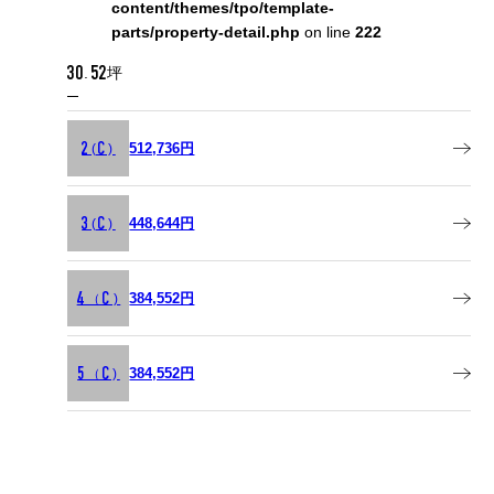
content/themes/tpo/template-
parts/property-detail.php
on line
222
30.52坪
512,736円
2(C)
448,644円
3(C)
384,552円
4（C)
384,552円
5（C)