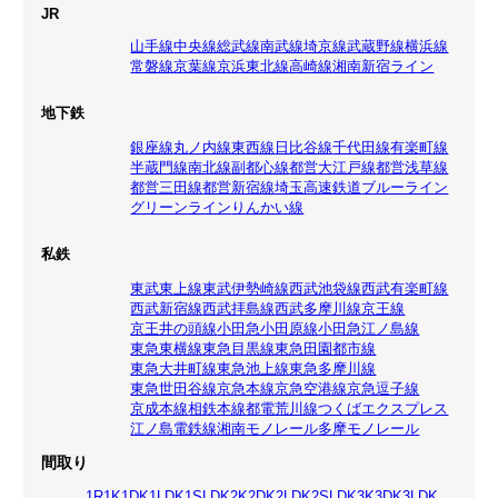
JR
山手線
中央線
総武線
南武線
埼京線
武蔵野線
横浜線
常磐線
京葉線
京浜東北線
高崎線
湘南新宿ライン
地下鉄
銀座線
丸ノ内線
東西線
日比谷線
千代田線
有楽町線
半蔵門線
南北線
副都心線
都営大江戸線
都営浅草線
都営三田線
都営新宿線
埼玉高速鉄道
ブルーライン
グリーンライン
りんかい線
私鉄
東武東上線
東武伊勢崎線
西武池袋線
西武有楽町線
西武新宿線
西武拝島線
西武多摩川線
京王線
京王井の頭線
小田急小田原線
小田急江ノ島線
東急東横線
東急目黒線
東急田園都市線
東急大井町線
東急池上線
東急多摩川線
東急世田谷線
京急本線
京急空港線
京急逗子線
京成本線
相鉄本線
都電荒川線
つくばエクスプレス
江ノ島電鉄線
湘南モノレール
多摩モノレール
間取り
1R
1K
1DK
1LDK
1SLDK
2K
2DK
2LDK
2SLDK
3K
3DK
3LDK