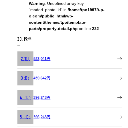
Warning
: Undefined array key
"madori_photo_id" in
/home/tpo1997/t-p-
o.com/public_html/wp-
content/themes/tpo/template-
parts/property-detail.php
on line
222
30.19坪
523,041円
2(D)
459,642円
3(D)
396,243円
4（D)
396,243円
5（D)