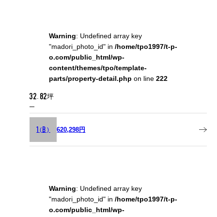
Warning
: Undefined array key
"madori_photo_id" in
/home/tpo1997/t-p-
o.com/public_html/wp-
content/themes/tpo/template-
parts/property-detail.php
on line
222
32.82坪
620,298円
1(B)
Warning
: Undefined array key
"madori_photo_id" in
/home/tpo1997/t-p-
o.com/public_html/wp-