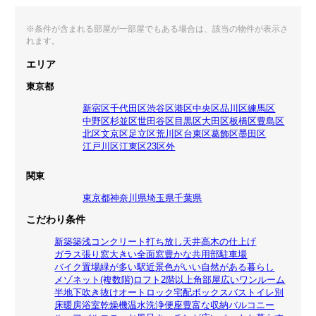
※条件が含まれる部屋が一部屋でもある場合は、該当の物件が表示さ
れます。
エリア
東京都
新宿区
千代田区
渋谷区
港区
中央区
品川区
練馬区
中野区
杉並区
世田谷区
目黒区
大田区
板橋区
豊島区
北区
文京区
足立区
荒川区
台東区
葛飾区
墨田区
江戸川区
江東区
23区外
関東
東京都
神奈川県
埼玉県
千葉県
こだわり条件
新築
築浅
コンクリート打ち放し
天井高
木の仕上げ
ガラス張り
窓大きい
全面窓
豊かな共用部
駐車場
バイク置場
緑が多い
駅近
景色がいい
自然がある暮らし
メゾネット(複数階)
ロフト
2階以上
角部屋
広いワンルーム
半地下
吹き抜け
オートロック
宅配ボックス
バストイレ別
床暖房
浴室乾燥機
温水洗浄便座
豊富な収納
バルコニー