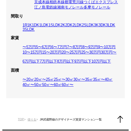
京成本線
相鉄本線
都電荒川線
つくばエクスプレス
江ノ島電鉄線
湘南モノレール
多摩モノレール
間取り
1R
1K
1DK
1LDK
1SLDK
2K
2DK
2LDK
2SLDK
3K
3DK
3LDK
3SLDK
家賃
〜5万円
5〜6万円
6〜7万円
7〜8万円
8〜9万円
9〜10万円
10〜15万円
15〜20万円
20〜25万円
25〜30万円
30万円〜
6万円以下
7万円以下
8万円以下
9万円以下
10万円以下
面積
〜20㎡
20㎡〜25㎡
25㎡〜30㎡
30㎡〜35㎡
35㎡〜40㎡
40㎡〜50㎡
50㎡〜60㎡
60㎡〜
TOP
借りる
JR武蔵野線のデザイナーズ賃貸マンション一覧