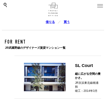
借りる
買う
FOR RENT
JR武蔵野線のデザイナーズ賃貸マンション一覧
SL Court
縦に広がる空間の豊
かさ。
JR京浜東北線南浦
和
竣工：2014年3月