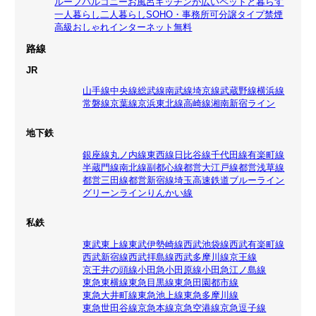
ルーフバルコニー
お風呂
キッチンが広い
ペットと暮らす
一人暮らし
二人暮らし
SOHO・事務所可
分譲タイプ
禁煙
高級
おしゃれ
インターネット無料
路線
JR
山手線
中央線
総武線
南武線
埼京線
武蔵野線
横浜線
常磐線
京葉線
京浜東北線
高崎線
湘南新宿ライン
地下鉄
銀座線
丸ノ内線
東西線
日比谷線
千代田線
有楽町線
半蔵門線
南北線
副都心線
都営大江戸線
都営浅草線
都営三田線
都営新宿線
埼玉高速鉄道
ブルーライン
グリーンライン
りんかい線
私鉄
東武東上線
東武伊勢崎線
西武池袋線
西武有楽町線
西武新宿線
西武拝島線
西武多摩川線
京王線
京王井の頭線
小田急小田原線
小田急江ノ島線
東急東横線
東急目黒線
東急田園都市線
東急大井町線
東急池上線
東急多摩川線
東急世田谷線
京急本線
京急空港線
京急逗子線