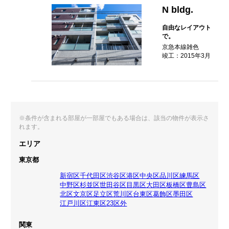
N bldg.
自由なレイアウト
で。
京急本線雑色
竣工：2015年3月
※条件が含まれる部屋が一部屋でもある場合は、該当の物件が表示さ
れます。
エリア
東京都
新宿区
千代田区
渋谷区
港区
中央区
品川区
練馬区
中野区
杉並区
世田谷区
目黒区
大田区
板橋区
豊島区
北区
文京区
足立区
荒川区
台東区
葛飾区
墨田区
江戸川区
江東区
23区外
関東