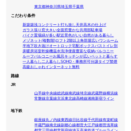
東京都
神奈川県
埼玉県
千葉県
こだわり条件
新築
築浅
コンクリート打ち放し
天井高
木の仕上げ
ガラス張り
窓大きい
全面窓
豊かな共用部
駐車場
バイク置場
緑が多い
駅近
景色がいい
自然がある暮らし
メゾネット(複数階)
ロフト
2階以上
角部屋
広いワンルーム
半地下
吹き抜け
オートロック
宅配ボックス
バストイレ別
床暖房
浴室乾燥機
温水洗浄便座
豊富な収納
バルコニー
ルーフバルコニー
お風呂
キッチンが広い
ペットと暮らす
一人暮らし
二人暮らし
SOHO・事務所可
分譲タイプ
禁煙
高級
おしゃれ
インターネット無料
路線
JR
山手線
中央線
総武線
南武線
埼京線
武蔵野線
横浜線
常磐線
京葉線
京浜東北線
高崎線
湘南新宿ライン
地下鉄
銀座線
丸ノ内線
東西線
日比谷線
千代田線
有楽町線
半蔵門線
南北線
副都心線
都営大江戸線
都営浅草線
都営三田線
都営新宿線
埼玉高速鉄道
ブルーライン