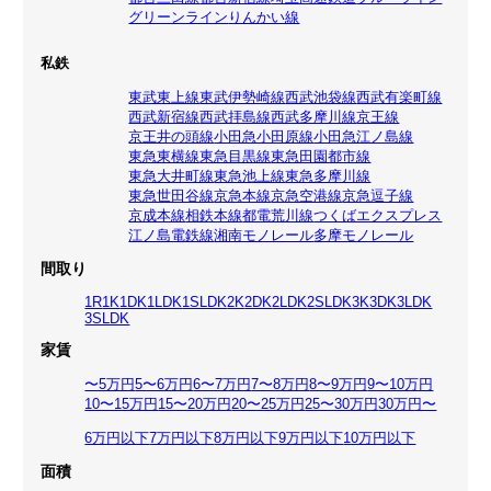
グリーンライン
りんかい線
私鉄
東武東上線
東武伊勢崎線
西武池袋線
西武有楽町線
西武新宿線
西武拝島線
西武多摩川線
京王線
京王井の頭線
小田急小田原線
小田急江ノ島線
東急東横線
東急目黒線
東急田園都市線
東急大井町線
東急池上線
東急多摩川線
東急世田谷線
京急本線
京急空港線
京急逗子線
京成本線
相鉄本線
都電荒川線
つくばエクスプレス
江ノ島電鉄線
湘南モノレール
多摩モノレール
間取り
1R
1K
1DK
1LDK
1SLDK
2K
2DK
2LDK
2SLDK
3K
3DK
3LDK
3SLDK
家賃
〜5万円
5〜6万円
6〜7万円
7〜8万円
8〜9万円
9〜10万円
10〜15万円
15〜20万円
20〜25万円
25〜30万円
30万円〜
6万円以下
7万円以下
8万円以下
9万円以下
10万円以下
面積