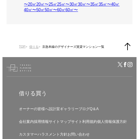
〜20㎡
20㎡〜25㎡
25㎡〜30㎡
30㎡〜35㎡
35㎡〜40㎡
40㎡〜50㎡
50㎡〜60㎡
60㎡〜
TOP
借りる
京急本線のデザイナーズ賃貸マンション一覧
借りる
買う
オーナーの皆様へ
設計室
ギャラリー
ブログ
Q＆A
会社案内
採用情報
サイトマップ
サイト利用規約
個人情報保護方針
カスタマーハラスメント方針
お問い合わせ