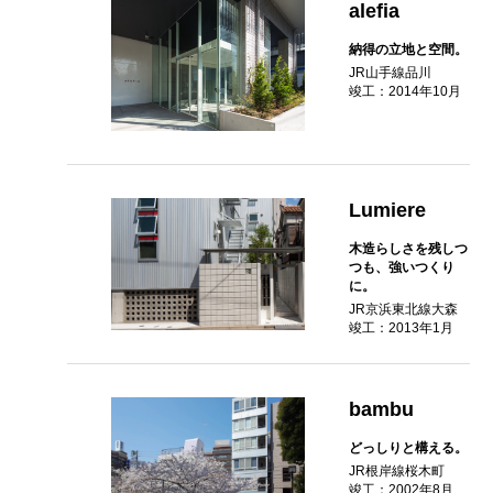
alefia
納得の立地と空間。
JR山手線品川
竣工：2014年10月
Lumiere
木造らしさを残しつ
つも、強いつくり
に。
JR京浜東北線大森
竣工：2013年1月
bambu
どっしりと構える。
JR根岸線桜木町
竣工：2002年8月