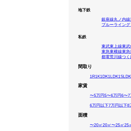
地下鉄
銀座線
丸ノ内線
ブルーライン
グ
私鉄
東武東上線
東武
東急東横線
東急
都電荒川線
つく
間取り
1R
1K
1DK
1LDK
1SLDK
家賃
〜5万円
5〜6万円
6〜
6万円以下
7万円以下
8
面積
〜20㎡
20㎡〜25㎡
25