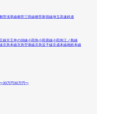
都営浅草線
都営三田線
都営新宿線
埼玉高速鉄道
王線
京王井の頭線
小田急小田原線
小田急江ノ島線
線
京急本線
京急空港線
京急逗子線
京成本線
相鉄本線
5〜30万円
30万円〜