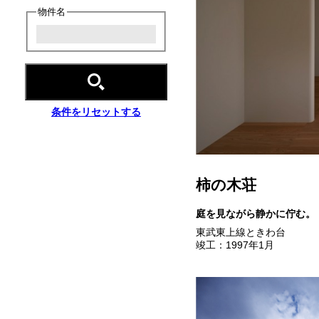
物件名
条件をリセットする
柿の木荘
庭を見ながら静かに佇む。
東武東上線ときわ台
竣工：1997年1月