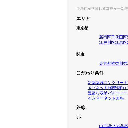
※条件が含まれる部屋が一部
エリア
東京都
新宿区
千代田区
江戸川区
江東区
関東
東京都
神奈川県
こだわり条件
新築
築浅
コンクリート
メゾネット(複数階)
ロ
豊富な収納
バルコニー
インターネット無料
路線
JR
山手線
中央線
総