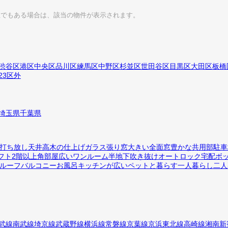
屋でもある場合は、該当の物件が表示されます。
渋谷区
港区
中央区
品川区
練馬区
中野区
杉並区
世田谷区
目黒区
大田区
板橋
23区外
埼玉県
千葉県
打ち放し
天井高
木の仕上げ
ガラス張り
窓大きい
全面窓
豊かな共用部
駐車
フト
2階以上
角部屋
広いワンルーム
半地下
吹き抜け
オートロック
宅配ボ
ルーフバルコニー
お風呂
キッチンが広い
ペットと暮らす
一人暮らし
二人
武線
南武線
埼京線
武蔵野線
横浜線
常磐線
京葉線
京浜東北線
高崎線
湘南新