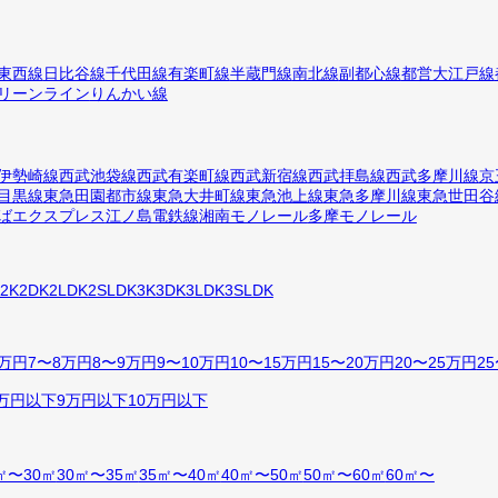
東西線
日比谷線
千代田線
有楽町線
半蔵門線
南北線
副都心線
都営大江戸線
リーンライン
りんかい線
伊勢崎線
西武池袋線
西武有楽町線
西武新宿線
西武拝島線
西武多摩川線
京
目黒線
東急田園都市線
東急大井町線
東急池上線
東急多摩川線
東急世田谷
ばエクスプレス
江ノ島電鉄線
湘南モノレール
多摩モノレール
2K
2DK
2LDK
2SLDK
3K
3DK
3LDK
3SLDK
7万円
7〜8万円
8〜9万円
9〜10万円
10〜15万円
15〜20万円
20〜25万円
2
万円以下
9万円以下
10万円以下
㎡〜30㎡
30㎡〜35㎡
35㎡〜40㎡
40㎡〜50㎡
50㎡〜60㎡
60㎡〜