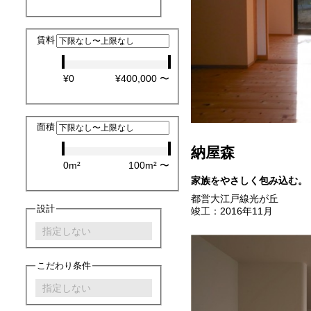
賃料
¥0
¥400,000
〜
面積
納屋森
0m²
100m²
〜
家族をやさしく包み込む。
都営大江戸線光が丘
設計
竣工：2016年11月
こだわり条件