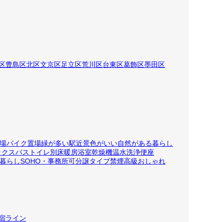
区
豊島区
北区
文京区
足立区
荒川区
台東区
葛飾区
墨田区
場
バイク置場
緑が多い
駅近
景色がいい
自然がある暮らし
ックス
バストイレ別
床暖房
浴室乾燥機
温水洗浄便座
暮らし
SOHO・事務所可
分譲タイプ
禁煙
高級
おしゃれ
宿ライン