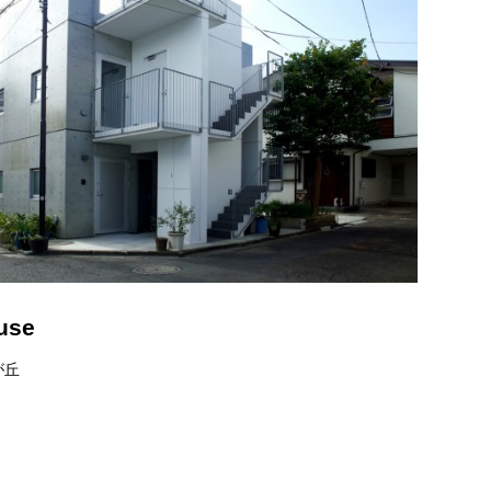
use
が丘
月