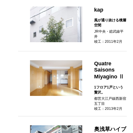
kap
風が通り抜ける積層
空間
JR中央・総武線平
井
竣工：2011年2月
Quatre
Saisons
Miyagino Ⅱ
1フロア1戸という
贅沢。
都営大江戸線西新宿
五丁目
竣工：2013年2月
奥浅草ハイブ