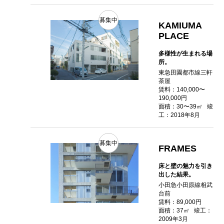
募集中
KAMIUMA
PLACE
多様性が生まれる場
所。
東急田園都市線三軒
茶屋
賃料：140,000〜
190,000円
面積：30〜39㎡
竣
工：2018年8月
募集中
FRAMES
床と壁の魅力を引き
出した結果。
小田急小田原線相武
台前
賃料：89,000円
面積：37㎡
竣工：
2009年3月