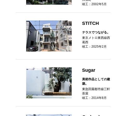
竣工：2002年5月
STITCH
テラスでつながる。
東京メトロ東西線西
葛西
竣工：2025年2月
Sugar
美術作品としての建
築。
東急田園都市線三軒
茶屋
竣工：2014年8月