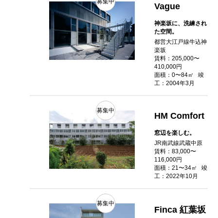
募集中
Vague
神楽坂に、洗練され
た空間。
都営大江戸線牛込神
楽坂
賃料：205,000〜
410,000円
面積：0〜84㎡
竣
工：2004年3月
募集中
HM Comfort
窓辺を楽しむ。
JR南武線武蔵中原
賃料：83,000〜
116,000円
面積：21〜34㎡
竣
工：2022年10月
募集中
Finca 紅葉坂