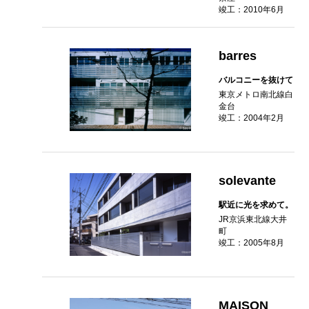
竣工：2010年6月
barres
バルコニーを抜けて
東京メトロ南北線白
金台
竣工：2004年2月
solevante
駅近に光を求めて。
JR京浜東北線大井
町
竣工：2005年8月
MAISON