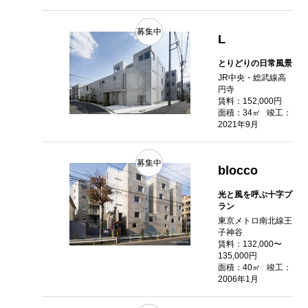
募集中
L
とりどりの日常風景
JR中央・総武線高
円寺
賃料：152,000円
面積：34㎡
竣工：
2021年9月
募集中
blocco
光と風を呼ぶ十字プ
ラン
東京メトロ南北線王
子神谷
賃料：132,000〜
135,000円
面積：40㎡
竣工：
2006年1月