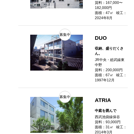
賃料：167,000〜
182,000円
面積：47㎡
竣工：
2024年8月
募集中
DUO
収納、盛りだくさ
ん。
JR中央・総武線東
中野
賃料：200,000円
面積：67㎡
竣工：
1997年12月
募集中
ATRIA
中庭を囲んで
西武池袋線保谷
賃料：93,000円
面積：31㎡
竣工：
2014年3月