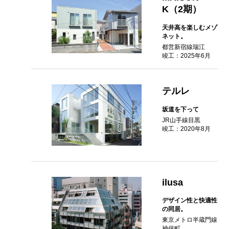
K（2期）
天井高を楽しむメゾ
ネット。
都営新宿線瑞江
竣工：2025年6月
テルレ
坂道を下って
JR山手線目黒
竣工：2020年8月
ilusa
デザイン性と快適性
の同居。
東京メトロ半蔵門線
神保町