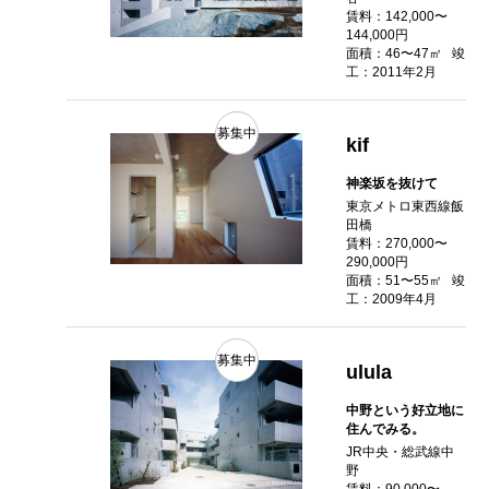
賃料：142,000〜
144,000円
面積：46〜47㎡
竣
工：2011年2月
募集中
kif
神楽坂を抜けて
東京メトロ東西線飯
田橋
賃料：270,000〜
290,000円
面積：51〜55㎡
竣
工：2009年4月
募集中
ulula
中野という好立地に
住んでみる。
JR中央・総武線中
野