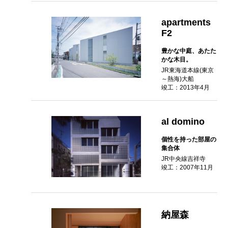
apartments
F2
豊かな中庭、あたた
かな木目。
JR東海道本線(東京
～熱海)大船
竣工：2013年4月
al domino
個性を持った部屋の
集合体
JR中央線吉祥寺
竣工：2007年11月
納屋森