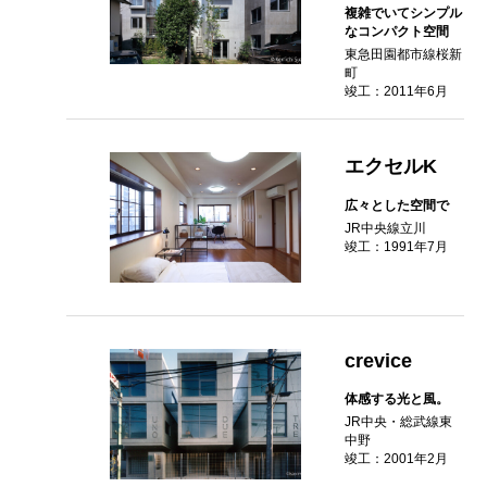
複雑でいてシンプル
なコンパクト空間
東急田園都市線桜新
町
竣工：2011年6月
エクセルK
広々とした空間で
JR中央線立川
竣工：1991年7月
crevice
体感する光と風。
JR中央・総武線東
中野
竣工：2001年2月