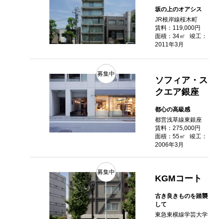
坂の上のオアシス
JR根岸線桜木町
賃料：119,000円
面積：34㎡
竣工：
2011年3月
募集中
ソフィア・ス
クエア銀座
都心の高級感
都営浅草線東銀座
賃料：275,000円
面積：55㎡
竣工：
2006年3月
募集中
KGMコート
古き良きものを踏襲
して
東急東横線学芸大学