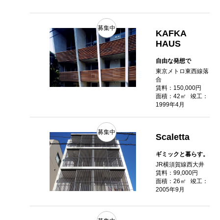
募集中
KAFKA
HAUS
自由な発想で
東京メトロ東西線落
合
賃料：150,000円
面積：42㎡
竣工：
1999年4月
募集中
Scaletta
ギミックと暮らす。
JR横須賀線西大井
賃料：99,000円
面積：26㎡
竣工：
2005年9月