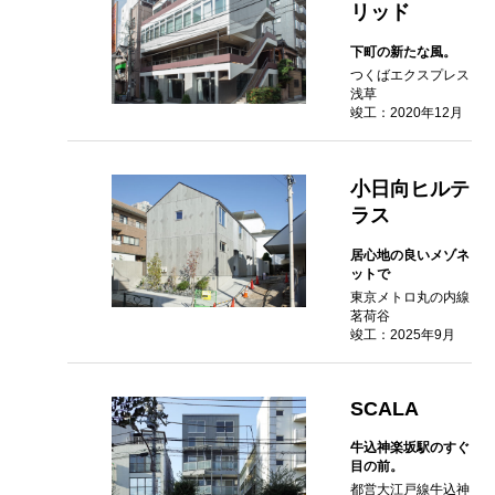
リッド
下町の新たな風。
つくばエクスプレス
浅草
竣工：2020年12月
小日向ヒルテ
ラス
居心地の良いメゾネ
ットで
東京メトロ丸の内線
茗荷谷
竣工：2025年9月
SCALA
牛込神楽坂駅のすぐ
目の前。
都営大江戸線牛込神