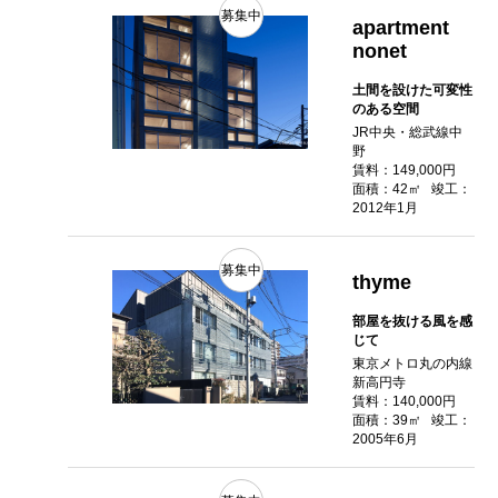
募集中
apartment
nonet
土間を設けた可変性
のある空間
JR中央・総武線中
野
賃料：149,000円
面積：42㎡
竣工：
2012年1月
募集中
thyme
部屋を抜ける風を感
じて
東京メトロ丸の内線
新高円寺
賃料：140,000円
面積：39㎡
竣工：
2005年6月