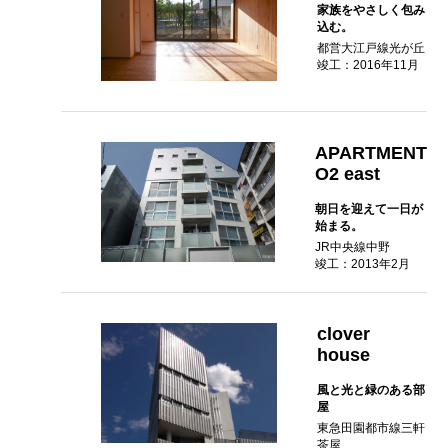
家族をやさしく包み
込む。
都営大江戸線光が丘
竣工：2016年11月
APARTMENT
O2 east
朝日を迎えて一日が
始まる。
JR中央線中野
竣工：2013年2月
clover
house
風と光と緑のある部
屋
東急田園都市線三軒
茶屋