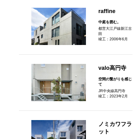
raffine
中庭を囲む。
都営大江戸線新江古
田
竣工：2006年6月
valo高円寺
空間の繋がりを感じ
て
JR中央線高円寺
竣工：2023年2月
ノミカワフラ
ット