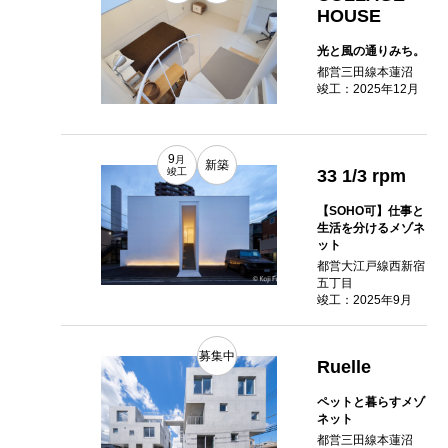
HOUSE
光と風の通りみち。
都営三田線本蓮沼
竣工：2025年12月
9
月
新築
33 1/3 rpm
竣工
【SOHO可】仕事と
生活を分けるメゾネ
ット
都営大江戸線西新宿
五丁目
竣工：2025年9月
募集中
Ruelle
ペットと暮らすメゾ
ネット
都営三田線本蓮沼