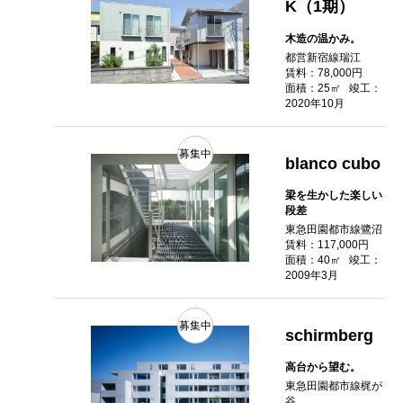
K（1期）
木造の温かみ。
都営新宿線瑞江
賃料：78,000円
面積：25㎡
竣工：
2020年10月
募集中
blanco cubo
梁を生かした楽しい
段差
東急田園都市線鷺沼
賃料：117,000円
面積：40㎡
竣工：
2009年3月
募集中
schirmberg
高台から望む。
東急田園都市線梶が
谷