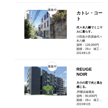
募集中
カトレ・コー
ト
代々木八幡でミニマ
ルに暮らす。
小田急小田原線代々
木八幡
賃料：128,000円
面積：29㎡
竣工：
2014年1月
募集中
REUGE
NOIR
大小の窓で光と風を
感じる。
JR横浜線菊名
賃料：90,000円
面積：28㎡
竣工：
2015年3月