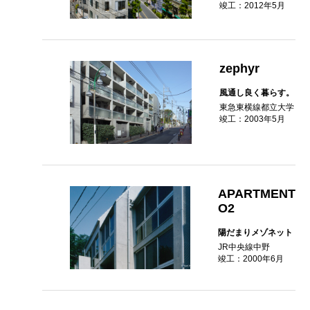
竣工：2012年5月
zephyr
風通し良く暮らす。
東急東横線都立大学
竣工：2003年5月
APARTMENT
O2
陽だまりメゾネット
JR中央線中野
竣工：2000年6月