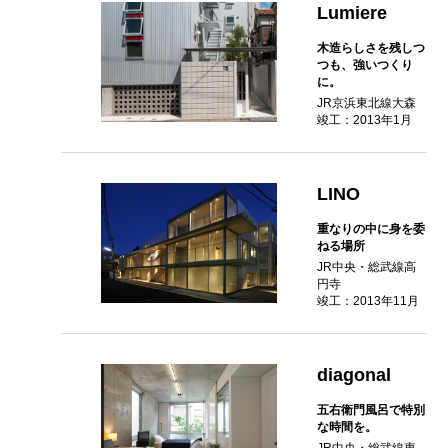
Lumiere
木造らしさを残しつ
つも、強いつくり
に。
JR京浜東北線大森
竣工：2013年1月
LINO
重なりの中に身を委
ねる場所
JR中央・総武線高
円寺
竣工：2013年11月
diagonal
五右衛門風呂で特別
な時間を。
JR中央・総武線東