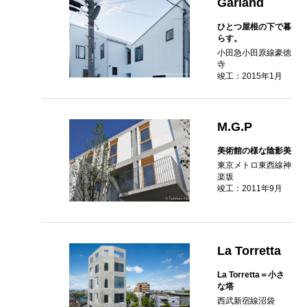
Garland
ひとつ屋根の下で暮
らす。
小田急小田原線豪徳
寺
竣工：2015年1月
M.G.P
美術館の様な陰影美
東京メトロ東西線神
楽坂
竣工：2011年9月
La Torretta
La Torretta＝小さ
な塔
西武新宿線沼袋