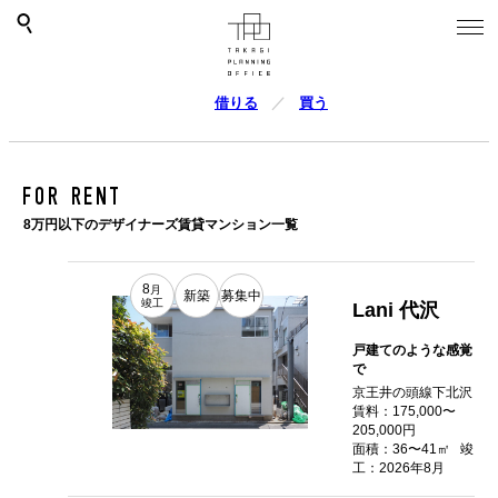
借りる
買う
FOR RENT
8万円以下のデザイナーズ賃貸マンション一覧
8
月
新築
募集中
竣工
Lani 代沢
戸建てのような感覚
で
京王井の頭線下北沢
賃料：175,000〜
205,000円
面積：36〜41㎡
竣
工：2026年8月