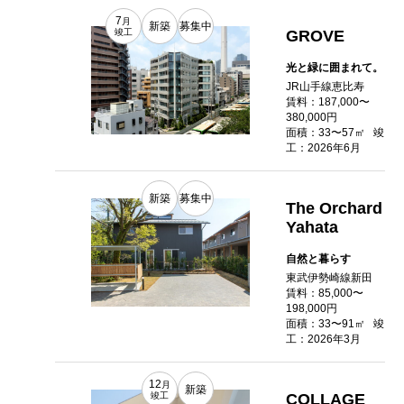
7
月
新築
募集中
GROVE
竣工
光と緑に囲まれて。
JR山手線恵比寿
賃料：187,000〜
380,000円
面積：33〜57㎡
竣
工：2026年6月
新築
募集中
The Orchard
Yahata
自然と暮らす
東武伊勢崎線新田
賃料：85,000〜
198,000円
面積：33〜91㎡
竣
工：2026年3月
12
月
新築
COLLAGE
竣工