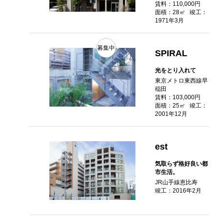
賃料：110,000円
面積：28㎡
竣工：
1971年3月
募集中
SPIRAL
光をとり入れて
東京メトロ東西線早
稲田
賃料：103,000円
面積：25㎡
竣工：
2001年12月
est
気取らず格好良い都
市生活。
JR山手線恵比寿
竣工：2016年2月