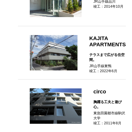
JR山手線品川
竣工：2014年10月
KAJITA
APARTMENTS
テラスまで広がる住空
間。
JR山手線巣鴨
竣工：2022年6月
circo
胸躍る工夫と遊び
心。
東急田園都市線駒沢
大学
竣工：2011年8月