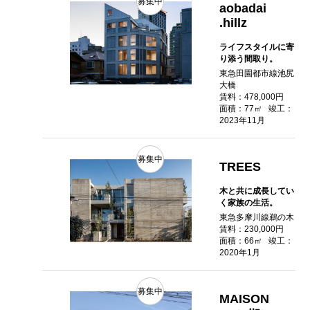
募集中
aobadai
.hillz
ライフスタイルに寄
り添う間取り。
東急田園都市線池尻
大橋
賃料：478,000円
面積：77㎡
竣工：
2023年11月
募集中
TREES
木と共に成長してい
く家族の生活。
東急多摩川線鵜の木
賃料：230,000円
面積：66㎡
竣工：
2020年1月
募集中
MAISON