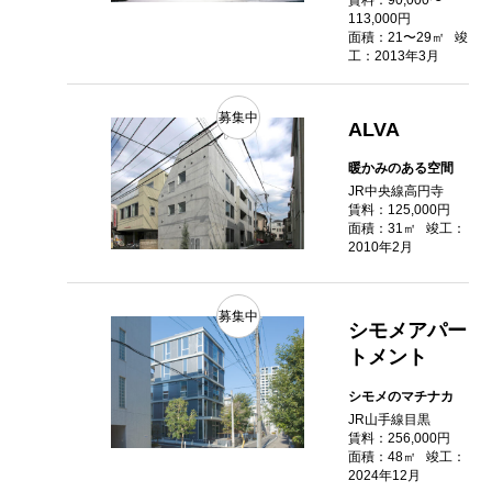
賃料：90,000〜
113,000円
面積：21〜29㎡
竣
工：2013年3月
募集中
ALVA
暖かみのある空間
JR中央線高円寺
賃料：125,000円
面積：31㎡
竣工：
2010年2月
募集中
シモメアパー
トメント
シモメのマチナカ
JR山手線目黒
賃料：256,000円
面積：48㎡
竣工：
2024年12月