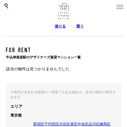
借りる
買う
FOR RENT
牛込神楽坂駅のデザイナーズ賃貸マンション一覧
該当の物件は見つかりませんでした
※条件が含まれる部屋が一部屋でもある場合は、該当の物件が表示さ
れます。
エリア
東京都
新宿区
千代田区
渋谷区
港区
中央区
品川区
練馬区