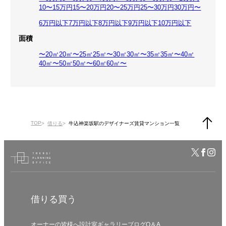
10〜15万円
15〜20万円
20〜25万円
25〜30万円
30万円〜
6万円以下
7万円以下
8万円以下
9万円以下
10万円以下
面積
〜20㎡
20㎡〜25㎡
25㎡〜30㎡
30㎡〜35㎡
35㎡〜40㎡
40㎡〜50㎡
50㎡〜60㎡
60㎡〜
TOP
借りる
牛込神楽坂駅のデザイナーズ賃貸マンション一覧
借りる
買う
オーナーの皆様へ
設計室
ギャラリー
ブログ
Q＆A