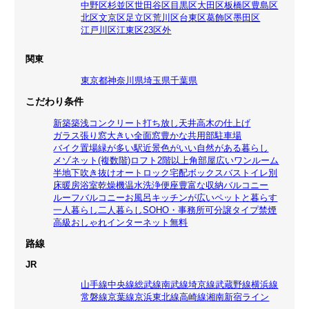
中野区
杉並区
世田谷区
目黒区
大田区
板橋区
豊島区
北区
文京区
足立区
荒川区
台東区
葛飾区
墨田区
江戸川区
江東区
23区外
関東
東京都
神奈川県
埼玉県
千葉県
こだわり条件
新築
築浅
コンクリート打ち放し
天井高
木の仕上げ
ガラス張り
窓大きい
全面窓
豊かな共用部
駐車場
バイク置場
緑が多い
駅近
景色がいい
自然がある暮らし
メゾネット(複数階)
ロフト
2階以上
角部屋
広いワンルーム
半地下
吹き抜け
オートロック
宅配ボックス
バストイレ別
床暖房
浴室乾燥機
温水洗浄便座
豊富な収納
バルコニー
ルーフバルコニー
お風呂
キッチンが広い
ペットと暮らす
一人暮らし
二人暮らし
SOHO・事務所可
分譲タイプ
禁煙
高級
おしゃれ
インターネット無料
路線
JR
山手線
中央線
総武線
南武線
埼京線
武蔵野線
横浜線
常磐線
京葉線
京浜東北線
高崎線
湘南新宿ライン