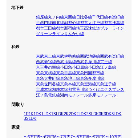
地下鉄
銀座線
丸ノ内線
東西線
日比谷線
千代田線
有楽町線
半蔵門線
南北線
副都心線
都営大江戸線
都営浅草線
都営三田線
都営新宿線
埼玉高速鉄道
ブルーライン
グリーンライン
りんかい線
私鉄
東武東上線
東武伊勢崎線
西武池袋線
西武有楽町線
西武新宿線
西武拝島線
西武多摩川線
京王線
京王井の頭線
小田急小田原線
小田急江ノ島線
東急東横線
東急目黒線
東急田園都市線
東急大井町線
東急池上線
東急多摩川線
東急世田谷線
京急本線
京急空港線
京急逗子線
京成本線
相鉄本線
都電荒川線
つくばエクスプレス
江ノ島電鉄線
湘南モノレール
多摩モノレール
間取り
1R
1K
1DK
1LDK
1SLDK
2K
2DK
2LDK
2SLDK
3K
3DK
3LDK
3SLDK
家賃
〜5万円
5〜6万円
6〜7万円
7〜8万円
8〜9万円
9〜10万円