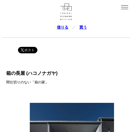
借りる
買う
ポスト
箱の長屋 (ハコノナガヤ)
間仕切りのない「箱の家」