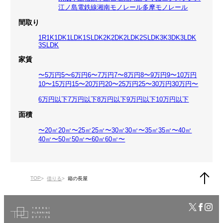
江ノ島電鉄線
湘南モノレール
多摩モノレール
間取り
1R
1K
1DK
1LDK
1SLDK
2K
2DK
2LDK
2SLDK
3K
3DK
3LDK
3SLDK
家賃
〜5万円
5〜6万円
6〜7万円
7〜8万円
8〜9万円
9〜10万円
10〜15万円
15〜20万円
20〜25万円
25〜30万円
30万円〜
6万円以下
7万円以下
8万円以下
9万円以下
10万円以下
面積
〜20㎡
20㎡〜25㎡
25㎡〜30㎡
30㎡〜35㎡
35㎡〜40㎡
40㎡〜50㎡
50㎡〜60㎡
60㎡〜
TOP
借りる
箱の長屋