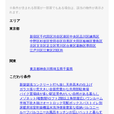
※条件が含まれる部屋が一部屋でもある場合は、該当の物件が表示さ
れます。
エリア
東京都
新宿区
千代田区
渋谷区
港区
中央区
品川区
練馬区
中野区
杉並区
世田谷区
目黒区
大田区
板橋区
豊島区
北区
文京区
足立区
荒川区
台東区
葛飾区
墨田区
江戸川区
江東区
23区外
関東
東京都
神奈川県
埼玉県
千葉県
こだわり条件
新築
築浅
コンクリート打ち放し
天井高
木の仕上げ
ガラス張り
窓大きい
全面窓
豊かな共用部
駐車場
バイク置場
緑が多い
駅近
景色がいい
自然がある暮らし
メゾネット(複数階)
ロフト
2階以上
角部屋
広いワンルーム
半地下
吹き抜け
オートロック
宅配ボックス
バストイレ別
床暖房
浴室乾燥機
温水洗浄便座
豊富な収納
バルコニー
ルーフバルコニー
お風呂
キッチンが広い
ペットと暮らす