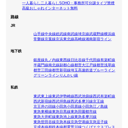
一人暮らし
二人暮らし
SOHO・事務所可
分譲タイプ
禁煙
高級
おしゃれ
インターネット無料
路線
JR
山手線
中央線
総武線
南武線
埼京線
武蔵野線
横浜線
常磐線
京葉線
京浜東北線
高崎線
湘南新宿ライン
地下鉄
銀座線
丸ノ内線
東西線
日比谷線
千代田線
有楽町線
半蔵門線
南北線
副都心線
都営大江戸線
都営浅草線
都営三田線
都営新宿線
埼玉高速鉄道
ブルーライン
グリーンライン
りんかい線
私鉄
東武東上線
東武伊勢崎線
西武池袋線
西武有楽町線
西武新宿線
西武拝島線
西武多摩川線
京王線
京王井の頭線
小田急小田原線
小田急江ノ島線
東急東横線
東急目黒線
東急田園都市線
東急大井町線
東急池上線
東急多摩川線
東急世田谷線
京急本線
京急空港線
京急逗子線
京成本線
相鉄本線
都電荒川線
つくばエクスプレス