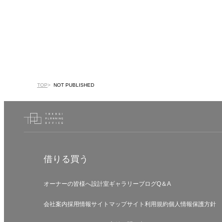
TOP
NOT PUBLISHED
借りる
買う
オーナーの皆様へ
設計室
ギャラリー
ブログ
Q＆A
会社案内
採用情報
サイトマップ
サイト利用規約
個人情報保護方針