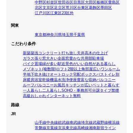
中野区
杉並区
世田谷区
目黒区
大田区
板橋区
豊島区
北区
文京区
足立区
荒川区
台東区
葛飾区
墨田区
江戸川区
江東区
23区外
関東
東京都
神奈川県
埼玉県
千葉県
こだわり条件
新築
築浅
コンクリート打ち放し
天井高
木の仕上げ
ガラス張り
窓大きい
全面窓
豊かな共用部
駐車場
バイク置場
緑が多い
駅近
景色がいい
自然がある暮らし
メゾネット(複数階)
ロフト
2階以上
角部屋
広いワンルーム
半地下
吹き抜け
オートロック
宅配ボックス
バストイレ別
床暖房
浴室乾燥機
温水洗浄便座
豊富な収納
バルコニー
ルーフバルコニー
お風呂
キッチンが広い
ペットと暮らす
一人暮らし
二人暮らし
SOHO・事務所可
分譲タイプ
禁煙
高級
おしゃれ
インターネット無料
路線
JR
山手線
中央線
総武線
南武線
埼京線
武蔵野線
横浜線
常磐線
京葉線
京浜東北線
高崎線
湘南新宿ライン