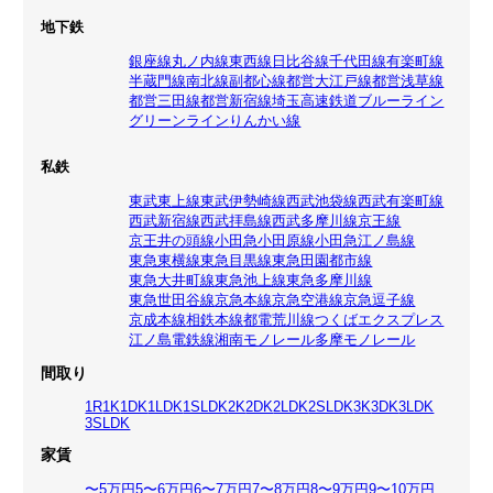
地下鉄
銀座線
丸ノ内線
東西線
日比谷線
千代田線
有楽町線
半蔵門線
南北線
副都心線
都営大江戸線
都営浅草線
都営三田線
都営新宿線
埼玉高速鉄道
ブルーライン
グリーンライン
りんかい線
私鉄
東武東上線
東武伊勢崎線
西武池袋線
西武有楽町線
西武新宿線
西武拝島線
西武多摩川線
京王線
京王井の頭線
小田急小田原線
小田急江ノ島線
東急東横線
東急目黒線
東急田園都市線
東急大井町線
東急池上線
東急多摩川線
東急世田谷線
京急本線
京急空港線
京急逗子線
京成本線
相鉄本線
都電荒川線
つくばエクスプレス
江ノ島電鉄線
湘南モノレール
多摩モノレール
間取り
1R
1K
1DK
1LDK
1SLDK
2K
2DK
2LDK
2SLDK
3K
3DK
3LDK
3SLDK
家賃
〜5万円
5〜6万円
6〜7万円
7〜8万円
8〜9万円
9〜10万円