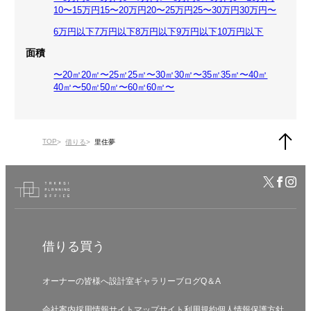
10〜15万円
15〜20万円
20〜25万円
25〜30万円
30万円〜
6万円以下
7万円以下
8万円以下
9万円以下
10万円以下
面積
〜20㎡
20㎡〜25㎡
25㎡〜30㎡
30㎡〜35㎡
35㎡〜40㎡
40㎡〜50㎡
50㎡〜60㎡
60㎡〜
TOP
借りる
里住夢
借りる
買う
オーナーの皆様へ
設計室
ギャラリー
ブログ
Q＆A
会社案内
採用情報
サイトマップ
サイト利用規約
個人情報保護方針