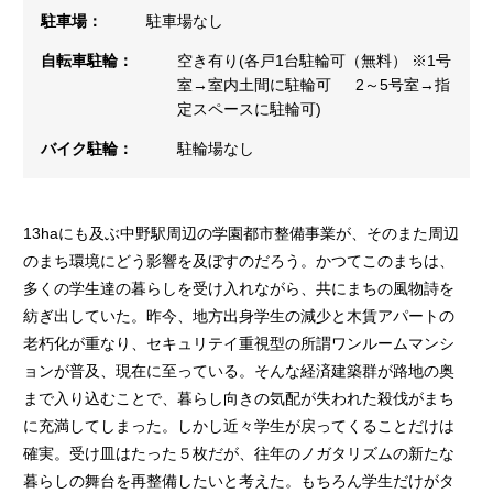
駐車場：
駐車場なし
自転車駐輪：
空き有り(各戸1台駐輪可（無料） ※1号
室→室内土間に駐輪可 2～5号室→指
定スペースに駐輪可)
バイク駐輪：
駐輪場なし
13haにも及ぶ中野駅周辺の学園都市整備事業が、そのまた周辺
のまち環境にどう影響を及ぼすのだろう。かつてこのまちは、
多くの学生達の暮らしを受け入れながら、共にまちの風物詩を
紡ぎ出していた。昨今、地方出身学生の減少と木賃アパートの
老朽化が重なり、セキュリテイ重視型の所謂ワンルームマンシ
ョンが普及、現在に至っている。そんな経済建築群が路地の奥
まで入り込むことで、暮らし向きの気配が失われた殺伐がまち
に充満してしまった。しかし近々学生が戻ってくることだけは
確実。受け皿はたった５枚だが、往年のノガタリズムの新たな
暮らしの舞台を再整備したいと考えた。もちろん学生だけがタ