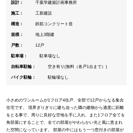
設計：
千葉学建築計画事務所
施工：
工新建設
構造：
鉄筋コンクリート造
規模：
地上3階建
戸数：
12戸
駐車場：
駐車場なし
自転車駐輪：
空き有り(無料（各戸1台まで）)
バイク駐輪：
駐輪場なし
小さめのワンルームが1フロア4住戸、全部で12戸からなる集合
住宅です。 境界ぎりぎりに建ち迫った隣の建物から適度に距離
をとる事で、周りに良好な空地を手に入れ、また1フロア全てを
角部屋にすることで、全ての部屋がやわらかい光と風に恵まれ
た空間になっています。 部屋の中にはもう一つ窓付きの部屋が