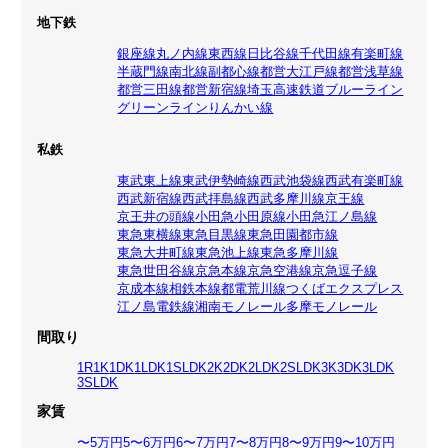
地下鉄
銀座線
丸ノ内線
東西線
日比谷線
千代田線
有楽町線
半蔵門線
南北線
副都心線
都営大江戸線
都営浅草線
都営三田線
都営新宿線
埼玉高速鉄道
ブルーライン
グリーンライン
りんかい線
私鉄
東武東上線
東武伊勢崎線
西武池袋線
西武有楽町線
西武新宿線
西武拝島線
西武多摩川線
京王線
京王井の頭線
小田急小田原線
小田急江ノ島線
東急東横線
東急目黒線
東急田園都市線
東急大井町線
東急池上線
東急多摩川線
東急世田谷線
京急本線
京急空港線
京急逗子線
京成本線
相鉄本線
都電荒川線
つくばエクスプレス
江ノ島電鉄線
湘南モノレール
多摩モノレール
間取り
1R
1K
1DK
1LDK
1SLDK
2K
2DK
2LDK
2SLDK
3K
3DK
3LDK
3SLDK
家賃
〜5万円
5〜6万円
6〜7万円
7〜8万円
8〜9万円
9〜10万円