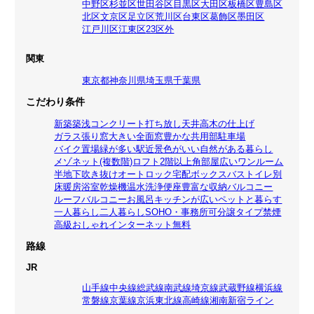
中野区
杉並区
世田谷区
目黒区
大田区
板橋区
豊島区
北区
文京区
足立区
荒川区
台東区
葛飾区
墨田区
江戸川区
江東区
23区外
関東
東京都
神奈川県
埼玉県
千葉県
こだわり条件
新築
築浅
コンクリート打ち放し
天井高
木の仕上げ
ガラス張り
窓大きい
全面窓
豊かな共用部
駐車場
バイク置場
緑が多い
駅近
景色がいい
自然がある暮らし
メゾネット(複数階)
ロフト
2階以上
角部屋
広いワンルーム
半地下
吹き抜け
オートロック
宅配ボックス
バストイレ別
床暖房
浴室乾燥機
温水洗浄便座
豊富な収納
バルコニー
ルーフバルコニー
お風呂
キッチンが広い
ペットと暮らす
一人暮らし
二人暮らし
SOHO・事務所可
分譲タイプ
禁煙
高級
おしゃれ
インターネット無料
路線
JR
山手線
中央線
総武線
南武線
埼京線
武蔵野線
横浜線
常磐線
京葉線
京浜東北線
高崎線
湘南新宿ライン