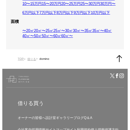
10〜15万円
15〜20万円
20〜25万円
25〜30万円
30万円〜
6万円以下
7万円以下
8万円以下
9万円以下
10万円以下
面積
〜20㎡
20㎡〜25㎡
25㎡〜30㎡
30㎡〜35㎡
35㎡〜40㎡
40㎡〜50㎡
50㎡〜60㎡
60㎡〜
TOP
domino
借りる
借りる
買う
オーナーの皆様へ
設計室
ギャラリー
ブログ
Q＆A
会社案内
採用情報
サイトマップ
サイト利用規約
個人情報保護方針