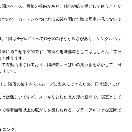
玄関スペース。棚板の収納があり、靴箱や飾り棚として使うことが
ますので、カーテンをつければ玄関を開けた際に居室が見えないよ
回り。1階はB号室に比べてC号室のほうが広さがあり、シングルベッ
快適に過ごせる空間です。書斎や趣味部屋としてはもちろん、プラ
よく使えます。
して有効活用されており、階段幅いっぱいの奥行きを活かして、日
まります。
フト。階段の途中からスムーズに出入りできるため、日常遣いにぴ
つことは難しいですが、スッキリとした長方形の空間で、寝室として
。
スで専有面積以上の広がりを感じられる、プラスアルファな空間で
イニング。