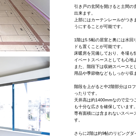
引き戸の玄関を開けると土間の
出来ます。
上部にはカーテンレールがつき
うにすることが可能です。
1階は5.5帖の居室と奥には水
ドも置くことが可能です。
床暖房を完備しており、冬場も
イベートスペースとしても心地
また、階段下は収納スペースと
用品や季節物などもしっかり収
階段を上がると中2階部分はロ
ったりです。
天井高は約1400mmなので立
も十分な広さを確保しています
専有面積には含まれないスペー
す。
さらに2階は約9帖のリビングダ