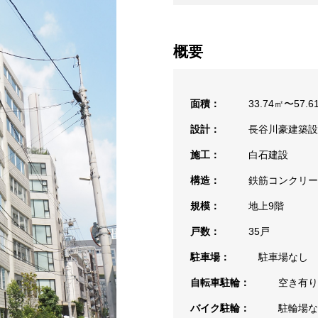
概要
面積：
33.74㎡〜57.6
設計：
長谷川豪建築設
施工：
白石建設
構造：
鉄筋コンクリー
規模：
地上9階
戸数：
35戸
駐車場：
駐車場なし
自転車駐輪：
空き有り
バイク駐輪：
駐輪場な