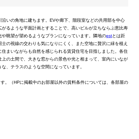
川沿いの角地に建ちます。EVや廊下、階段室などの共用部を中心
広がるような平面計画とすることで、高いビルが立ちならぶ恵比寿
光や眺望が望めるようなプランになっています。隣地の
est
とは距
同士の視線の交わりも気になりにくく、また空地に贅沢に緑を植え
に住まいながらも自然を感じられる賃貸住宅を目指しました。各住
仕上の土間で、大きな窓からの景色や光と相まって、室内にいなが
うな、テラスのような空間になっています。
ます。（HPに掲載中のお部屋以外の賃料条件については、各部屋の