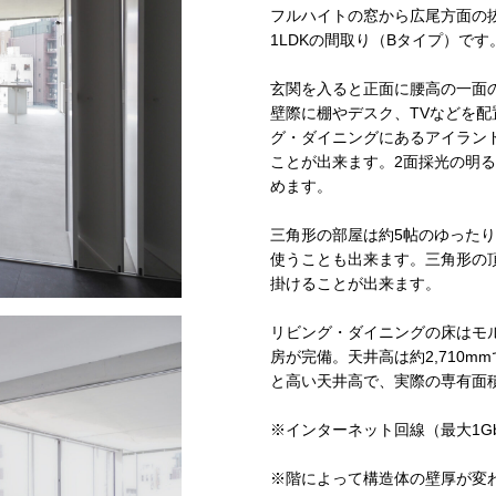
フルハイトの窓から広尾方面の
1LDKの間取り（Bタイプ）です
玄関を入ると正面に腰高の一面の
壁際に棚やデスク、TVなどを配
グ・ダイニングにあるアイラン
ことが出来ます。2面採光の明
めます。
三角形の部屋は約5帖のゆった
使うことも出来ます。三角形の
掛けることが出来ます。
リビング・ダイニングの床はモ
房が完備。天井高は約2,710
と高い天井高で、実際の専有面
※インターネット回線（最大1G
※階によって構造体の壁厚が変