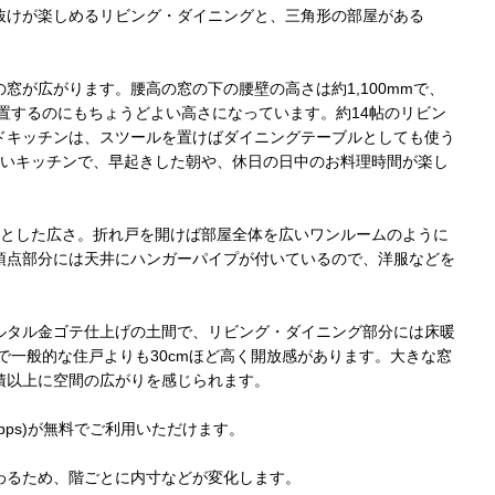
抜けが楽しめるリビング・ダイニングと、三角形の部屋がある
。
窓が広がります。腰高の窓の下の腰壁の高さは約1,100mmで、
置するのにもちょうどよい高さになっています。約14帖のリビン
ドキッチンは、スツールを置けばダイニングテーブルとしても使う
るいキッチンで、早起きした朝や、休日の日中のお料理時間が楽し
りとした広さ。折れ戸を開けば部屋全体を広いワンルームのように
頂点部分には天井にハンガーパイプが付いているので、洋服などを
ルタル金ゴテ仕上げの土間で、リビング・ダイニング部分には床暖
mmで一般的な住戸よりも30cmほど高く開放感があります。大きな窓
積以上に空間の広がりを感じられます。
bps)が無料でご利用いただけます。
わるため、階ごとに内寸などが変化します。