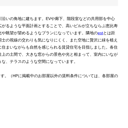
川沿いの角地に建ちます。EVや廊下、階段室などの共用部を中心
広がるような平面計画とすることで、高いビルが立ちならぶ恵比寿
光や眺望が望めるようなプランになっています。隣地の
est
とは距
同士の視線の交わりも気になりにくく、また空地に贅沢に緑を植え
に住まいながらも自然を感じられる賃貸住宅を目指しました。各住
仕上の土間で、大きな窓からの景色や光と相まって、室内にいなが
うな、テラスのような空間になっています。
ます。（HPに掲載中のお部屋以外の賃料条件については、各部屋の