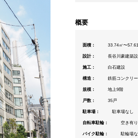
概要
面積：
33.74㎡〜57.6
設計：
長谷川豪建築設
施工：
白石建設
構造：
鉄筋コンクリー
規模：
地上9階
戸数：
35戸
駐車場：
駐車場なし
自転車駐輪：
空き有り
バイク駐輪：
駐輪場な