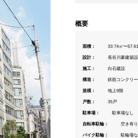
概要
面積：
33.74㎡〜57.6
設計：
長谷川豪建築設
施工：
白石建設
構造：
鉄筋コンクリー
規模：
地上9階
戸数：
35戸
駐車場：
駐車場なし
自転車駐輪：
空き有り
バイク駐輪：
駐輪場な