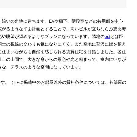
川沿いの角地に建ちます。EVや廊下、階段室などの共用部を中心
広がるような平面計画とすることで、高いビルが立ちならぶ恵比寿
光や眺望が望めるようなプランになっています。隣地の
est
とは距
同士の視線の交わりも気になりにくく、また空地に贅沢に緑を植え
に住まいながらも自然を感じられる賃貸住宅を目指しました。各住
仕上の土間で、大きな窓からの景色や光と相まって、室内にいなが
うな、テラスのような空間になっています。
ます。（HPに掲載中のお部屋以外の賃料条件については、各部屋の